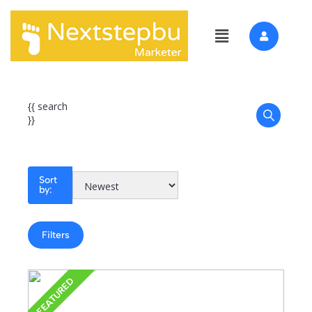
{{ search
}}
Sort
by:
Filters
FEATURED